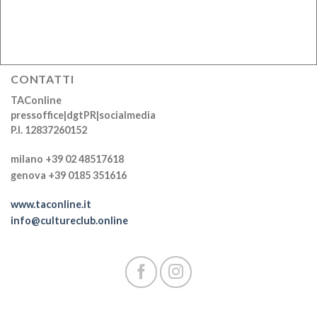
CONTATTI
TAConline
pressoffice|dgtPR|socialmedia
P.I. 12837260152
milano +39 02 48517618
genova +39 0185 351616
www.taconline.it
info@cultureclub.online