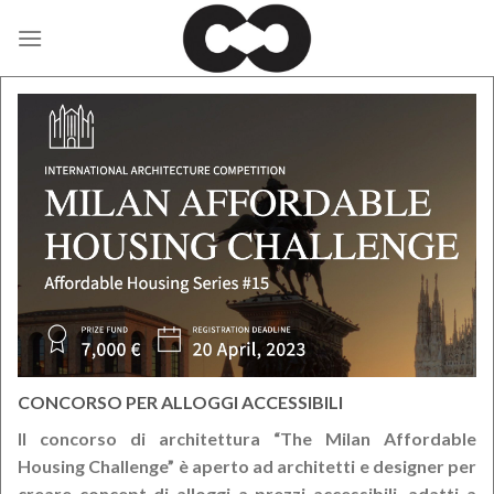
Skip
to
content
CONCORSO PER ALLOGGI ACCESSIBILI
Il concorso di architettura “The Milan Affordable
Housing Challenge” è aperto ad architetti e designer per
creare concept di alloggi a prezzi accessibili, adatti a