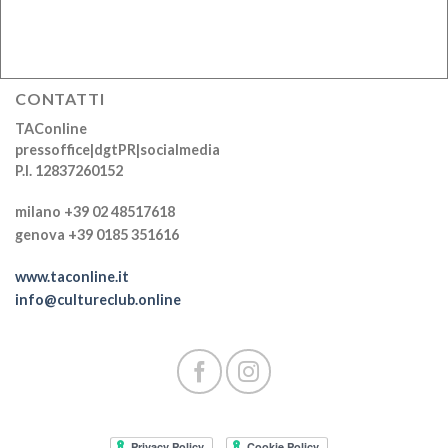
CONTATTI
TAConline
pressoffice|dgtPR|socialmedia
P.I. 12837260152
milano +39 02 48517618
genova +39 0185 351616
www.taconline.it
info@cultureclub.online