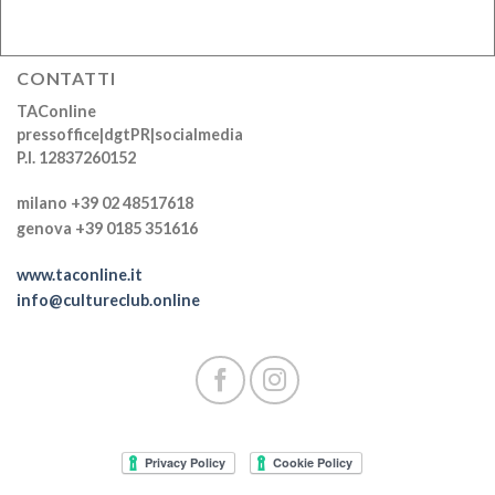
CONTATTI
TAConline
pressoffice|dgtPR|socialmedia
P.I. 12837260152
milano +39 02 48517618
genova +39 0185 351616
www.taconline.it
info@cultureclub.online