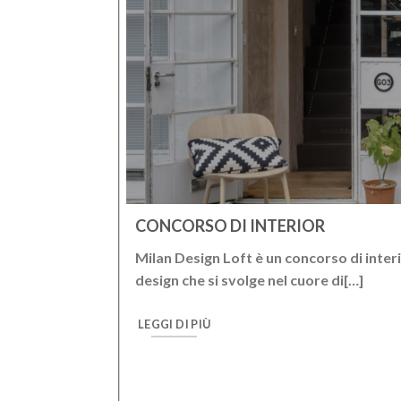
CONCORSO DI INTERIOR
corre l’eredità
Milan Design Loft è un concorso di inter
o a oggi,
design che si svolge nel cuore di[…]
LEGGI DI PIÙ