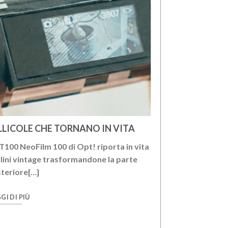
LLICOLE CHE TORNANO IN VITA
MAX BILL IN
100 NeoFilm 100 di Opt! riporta in vita
Il m.a.x. museo 
ullini vintage trasformandone la parte
marzo al 12 lug
teriore[…]
LEGGI DI PIÙ
GI DI PIÙ