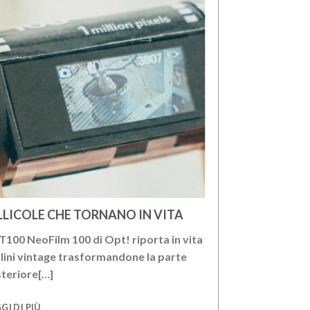
LLICOLE CHE TORNANO IN VITA
MAX BILL IN
100 NeoFilm 100 di Opt! riporta in vita
Il m.a.x. museo 
ullini vintage trasformandone la parte
marzo al 12 lug
teriore[…]
LEGGI DI PIÙ
GI DI PIÙ