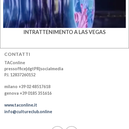
INTRATTENIMENTO A LAS VEGAS
CONTATTI
TAConline
pressoffice|dgtPR|socialmedia
P.I. 12837260152
milano +39 02 48517618
genova +39 0185 351616
www.taconline.it
info@cultureclub.online