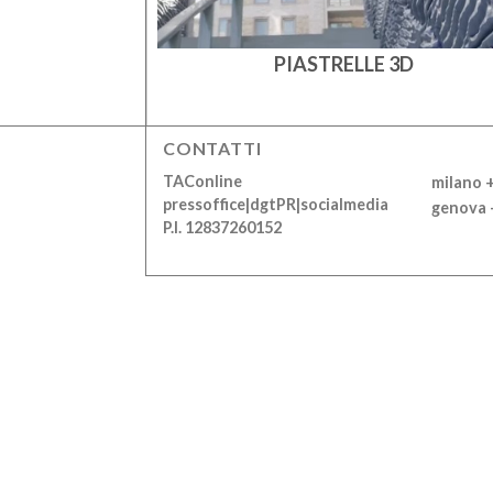
NTI
PIASTRELLE 3D
CONTATTI
TAConline
milano 
pressoffice|dgtPR|socialmedia
genova 
P.I. 12837260152