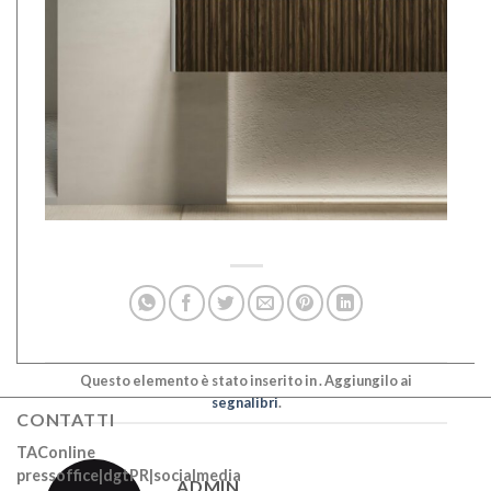
Questo elemento è stato inserito in . Aggiungilo ai
segnalibri
.
CONTATTI
TAConline
pressoffice|dgtPR|socialmedia
ADMIN