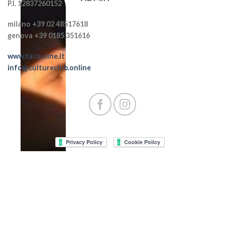
P.I. 12837260152
milano +39 02 48517618
genova +39 0185 351616
www.taconline.it
info@cultureclub.online