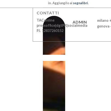
in . Aggiungilo ai
segnalibri
.
CONTATTI
TAConline
milano 
ADMIN
pressoffice|dgtPR|socialmedia
genova 
P.I. 12837260152