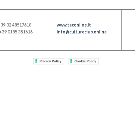
+39 02 48517618
www.taconline.it
+39 0185 351616
info@cultureclub.online