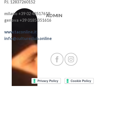
P.I. 12837260152
milano +39 02 48517618
ADMIN
genova +39 0185 351616
www.taconline.it
info@cultureclub.online