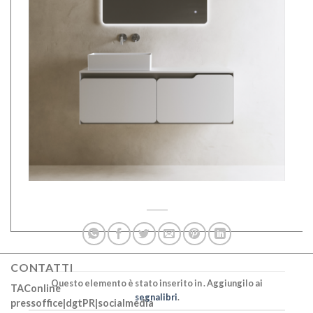
CONTATTI
Questo elemento è stato inserito in . Aggiungilo ai
TAConline
segnalibri
.
pressoffice|dgtPR|socialmedia